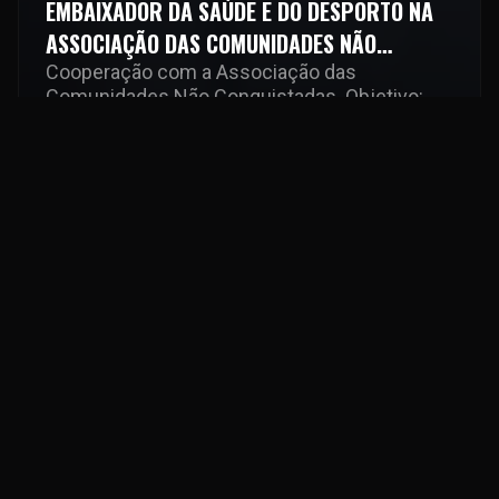
EMBAIXADOR DA SAÚDE E DO DESPORTO NA
ASSOCIAÇÃO DAS COMUNIDADES NÃO
CONQUISTADAS
Cooperação com a Associação das
Comunidades Não Conquistadas. Objetivo:
promover o desporto, apoiar os atletas de
diversas áreas, com destaque para o futebol,
em tempos difíceis para o país.