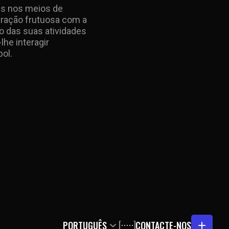
es nos meios de
eração frutuosa com a
to das suas atividades
he interagir
ol.
PORTUGUÊS
CONTACTE-NOS